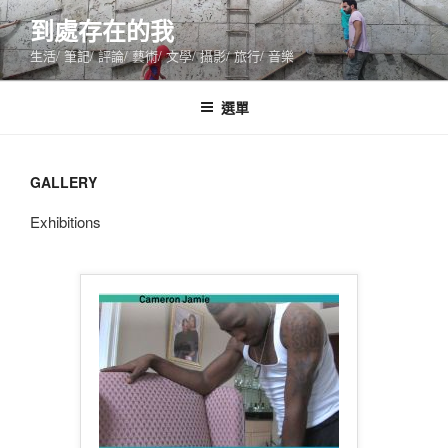
跳
到處存在的我
至
生活/ 筆記/ 評論/ 藝術/ 文學/ 攝影/ 旅行/ 音樂
主
要
內
選單
容
GALLERY
Exhibitions