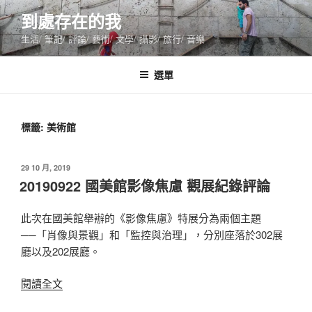
跳
到處存在的我
至
生活/ 筆記/ 評論/ 藝術/ 文學/ 攝影/ 旅行/ 音樂
主
要
內
選單
容
標籤:
美術館
發
29 10 月, 2019
佈
20190922 國美館影像焦慮 觀展紀錄評論
於
此次在國美館舉辦的《影像焦慮》特展分為兩個主題
──「肖像與景觀」和「監控與治理」，分別座落於302展
廳以及202展廳。
〈20190922
閱讀全文
國