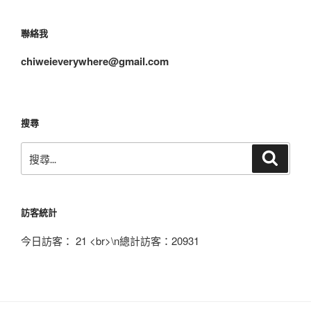
美
館
聯絡我
影
像
chiweieverywhere@gmail.com
焦
慮
觀
展
搜尋
紀
搜
錄
搜
尋
尋
評
關
論〉
鍵
訪客統計
字:
今日訪客：
21
<br>\n總計訪客：
20931